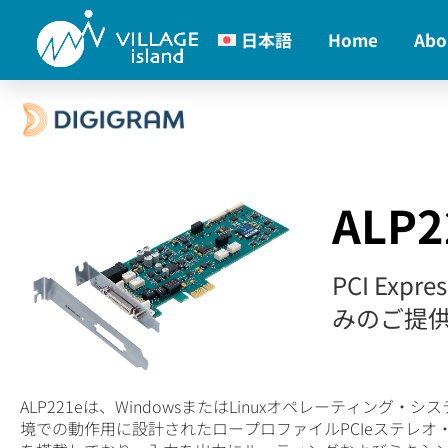
日本語
Home
Abo
ALP2
PCI Ex
みのご提
ALP221eは、WindowsまたはLinuxオペレーティ
境での動作用に設計されたロープロファイルPCIeステレ